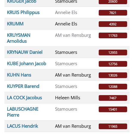
KRUGER Jacob
Stamouers
20600
KRUIS Philippus
Annelie Els
7821
KRUMM
Annelie Els
4392
KRUYSMAN
AM van Rensburg
11763
Arnolidus
KRYNAUW Daniel
Stamouers
12955
KUBE Johann Jacob
Stamouers
12756
KUHN Hans
AM van Rensburg
13026
KUYPER Barend
Stamouers
12088
LA COCK Jacobus
Heleen Mills
7467
LABUSCHAGNE
Stamouers
15401
Pierre
LACUS Hendrik
AM van Rensburg
11965