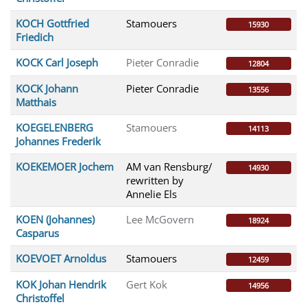
KOCH Gottfried
Stamouers
15930
Friedich
KOCK Carl Joseph
Pieter Conradie
12804
KOCK Johann
Pieter Conradie
13556
Matthais
KOEGELENBERG
Stamouers
14113
Johannes Frederik
KOEKEMOER Jochem
AM van Rensburg/
14930
rewritten by
Annelie Els
KOEN (Johannes)
Lee McGovern
18924
Casparus
KOEVOET Arnoldus
Stamouers
12459
KOK Johan Hendrik
Gert Kok
14956
Christoffel