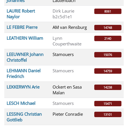
Johannes
Lautenbach
LAURIE Robert
Dirk Laurie
8061
Naylor
b2c5d1e1
LE FEBRE Pierre
AM van Rensburg
14748
LEATHERN William
Lynn
2140
Couperthwaite
LEEUWNER Johann
Stamouers
15076
Christoffel
LEHMANN Daniel
Stamouers
14759
Friedrich
LEKKERWYN Arie
Ockert en Sasa
14238
Malan
LESCH Michael
Stamouers
15471
LESSING Christian
Pieter Conradie
13101
Gottlieb