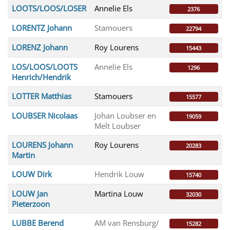
LOOTS/LOOS/LOSER
Annelie Els
2376
LORENTZ Johann
Stamouers
22794
LORENZ Johann
Roy Lourens
15443
LOS/LOOS/LOOTS
Annelie Els
1296
Henrich/Hendrik
LOTTER Matthias
Stamouers
15577
LOUBSER Nicolaas
Johan Loubser en
19059
Melt Loubser
LOURENS Johann
Roy Lourens
20283
Martin
LOUW Dirk
Hendrik Louw
15740
LOUW Jan
Martina Louw
32030
Pieterzoon
LUBBE Berend
AM van Rensburg/
15282