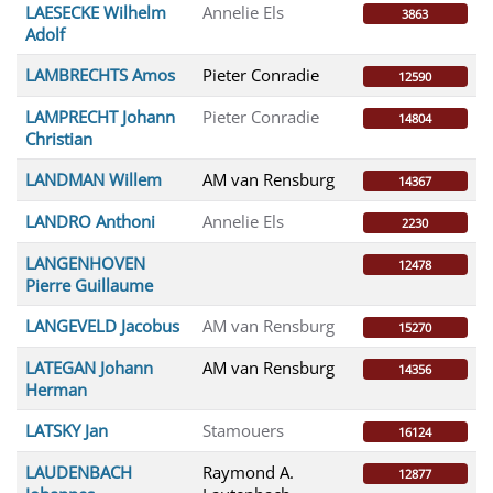
LAESECKE Wilhelm
Annelie Els
3863
Adolf
LAMBRECHTS Amos
Pieter Conradie
12590
LAMPRECHT Johann
Pieter Conradie
14804
Christian
LANDMAN Willem
AM van Rensburg
14367
LANDRO Anthoni
Annelie Els
2230
LANGENHOVEN
12478
Pierre Guillaume
LANGEVELD Jacobus
AM van Rensburg
15270
LATEGAN Johann
AM van Rensburg
14356
Herman
LATSKY Jan
Stamouers
16124
LAUDENBACH
Raymond A.
12877