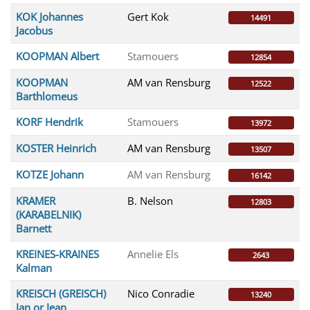
KOK Johannes
Gert Kok
14491
Jacobus
KOOPMAN Albert
Stamouers
12854
KOOPMAN
AM van Rensburg
12522
Barthlomeus
KORF Hendrik
Stamouers
13972
KOSTER Heinrich
AM van Rensburg
13507
KOTZE Johann
AM van Rensburg
16142
KRAMER
B. Nelson
12803
(KARABELNIK)
Barnett
KREINES-KRAINES
Annelie Els
2643
Kalman
KREISCH (GREISCH)
Nico Conradie
13240
Jan or Jean