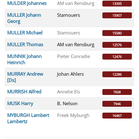
MULDER Johannes
AM van Rensburg
13395
MULLER Johann
Stamouers
15907
Georg
MULLER Michael
Stamouers
15580
MULLER Thomas
AM van Rensburg
12576
MUNNIK Johann
Pieter Conradie
12476
Heinrich
MURRAY Andrew
Johan Ahlers
12286
[Ds]
MURRISH Alfred
Annelie Els
7608
MUSK Harry
B. Nelson
7946
MYBURGH Lambert
Freek Myburgh
16467
Lambertz