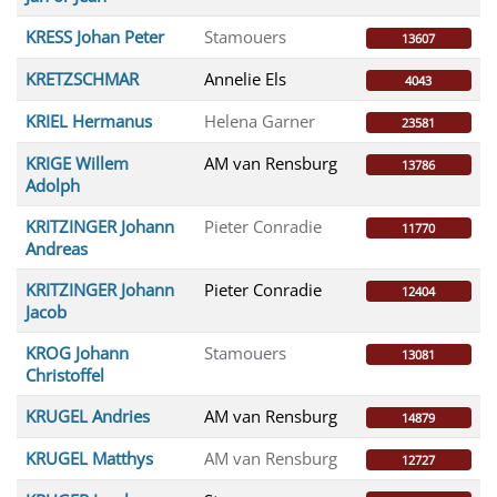
KRESS Johan Peter
Stamouers
13607
KRETZSCHMAR
Annelie Els
4043
KRIEL Hermanus
Helena Garner
23581
KRIGE Willem
AM van Rensburg
13786
Adolph
KRITZINGER Johann
Pieter Conradie
11770
Andreas
KRITZINGER Johann
Pieter Conradie
12404
Jacob
KROG Johann
Stamouers
13081
Christoffel
KRUGEL Andries
AM van Rensburg
14879
KRUGEL Matthys
AM van Rensburg
12727