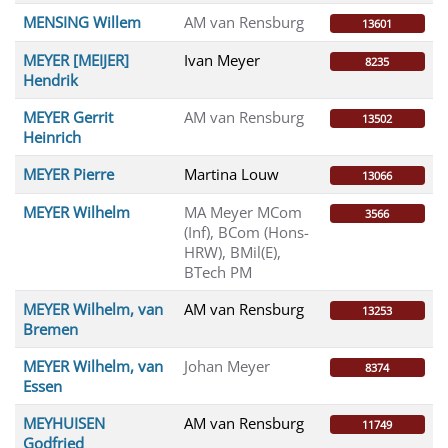
MENSING Willem
AM van Rensburg
13601
MEYER [MEIJER]
Ivan Meyer
8235
Hendrik
MEYER Gerrit
AM van Rensburg
13502
Heinrich
MEYER Pierre
Martina Louw
13066
MEYER Wilhelm
MA Meyer MCom
3566
(Inf), BCom (Hons-
HRW), BMil(E),
BTech PM
MEYER Wilhelm, van
AM van Rensburg
13253
Bremen
MEYER Wilhelm, van
Johan Meyer
8374
Essen
MEYHUISEN
AM van Rensburg
11749
Godfried