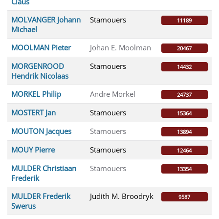
Claus
MOLVANGER Johann
Stamouers
11189
Michael
MOOLMAN Pieter
Johan E. Moolman
20467
MORGENROOD
Stamouers
14432
Hendrik Nicolaas
MORKEL Philip
Andre Morkel
24737
MOSTERT Jan
Stamouers
15364
MOUTON Jacques
Stamouers
13894
MOUY Pierre
Stamouers
12464
MULDER Christiaan
Stamouers
13354
Frederik
MULDER Frederik
Judith M. Broodryk
9587
Swerus