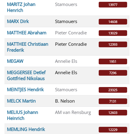
MARITZ Johan
Stamouers
13977
Henrich
MARX Dirk
Stamouers
14608
MATTHEE Abraham
Pieter Conradie
13029
MATTHEE Christiaan
Pieter Conradie
12393
Frederik
MEGAW
Annelie Els
1951
MEGGERSEE Detlef
Annelie Els
7296
Gottfried Nikolaus
MEINTJES Hendrik
Stamouers
23325
MELCK Martin
B. Nelson
7131
MELIUS Johann
AM van Rensburg
12603
Heinrich
MEMLING Hendrik
12229