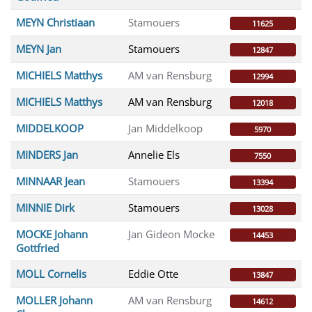
MEYN Christiaan
Stamouers
11625
MEYN Jan
Stamouers
12847
MICHIELS Matthys
AM van Rensburg
12994
MICHIELS Matthys
AM van Rensburg
12018
MIDDELKOOP
Jan Middelkoop
5970
MINDERS Jan
Annelie Els
7550
MINNAAR Jean
Stamouers
13394
MINNIE Dirk
Stamouers
13028
MOCKE Johann
Jan Gideon Mocke
14453
Gottfried
MOLL Cornelis
Eddie Otte
13847
MOLLER Johann
AM van Rensburg
14612