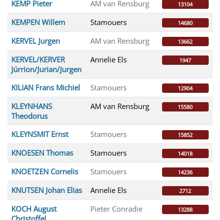
KEMP Pieter
AM van Rensburg
13104
KEMPEN Willem
Stamouers
14680
KERVEL Jurgen
AM van Rensburg
13662
KERVEL/KERVER
Annelie Els
1947
Júrrion/Jurian/Jurgen
KILIAN Frans Michiel
Stamouers
12904
KLEYNHANS
AM van Rensburg
15580
Theodorus
KLEYNSMIT Ernst
Stamouers
15852
KNOESEN Thomas
Stamouers
14018
KNOETZEN Cornelis
Stamouers
14236
KNUTSEN Johan Elias
Annelie Els
2712
KOCH August
Pieter Conradie
13288
Christoffel