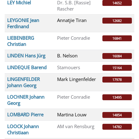
LEY Michiel
Dr. S.B. [Rassie]
14652
Rascher
LEYGONIE Jean
Annatjie Tiran
12682
Ferdinand
LIEBENBERG
Pieter Conradie
16841
Christian
LINDEN Hans Jürg
B. Nelson
16084
LINDEQUE Barend
Stamouers
15164
LINGENFELDER
Mark Lingenfelder
17978
Johann Georg
LOCHNER Johann
Pieter Conradie
13495
Georg
LOMBARD Pierre
Martina Louw
14854
LOOCK Johann
AM van Rensburg
14782
Christiaan