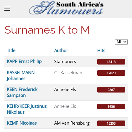
Skip to main content
Surnames K to M
Display 
Title
Author
Hits
Articles
KAPP Ernst Philip
Stamouers
13413
KASSELMANN
CT Kasselman
17029
Johannes
KEEN Frederick
Annelie Els
2887
Sampson
KEHR/KEER Justinus
Annelie Els
1636
Nikolaus
KEMP Nicolaas
AM van Rensburg
15253