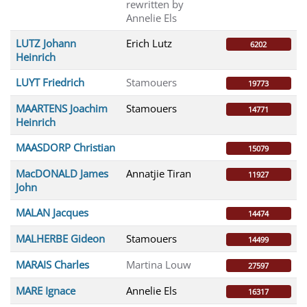
rewritten by
Annelie Els
LUTZ Johann
Erich Lutz
6202
Heinrich
LUYT Friedrich
Stamouers
19773
MAARTENS Joachim
Stamouers
14771
Heinrich
MAASDORP Christian
15079
MacDONALD James
Annatjie Tiran
11927
John
MALAN Jacques
14474
MALHERBE Gideon
Stamouers
14499
MARAIS Charles
Martina Louw
27597
MARE Ignace
Annelie Els
16317