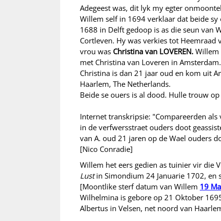
Adegeest was, dit lyk my egter onmoontel
Willem self in 1694 verklaar dat beide 
1688 in Delft gedoop is as die seun van W
Cortleven. Hy was verkies tot Heemraad 
vrou was
Christina van LOVEREN.
Willem
met Christina van Loveren in Amsterdam. Hy
Christina is dan 21 jaar oud en kom uit 
Haarlem, The Netherlands.
Beide se ouers is al dood. Hulle trouw o
Internet transkripsie: "Compareerden als v
in de verfwersstraet ouders doot geassis
van A. oud 21 jaren op de Wael ouders doo
[Nico Conradie]
Willem het eers gedien as tuinier vir die
Lust
in Simondium 24 Januarie 1702, en 
[Moontlike sterf datum van Willem
19 Ma
Wilhelmina is gebore op 21 Oktober 1695 
Albertus in Velsen, net noord van Haarle