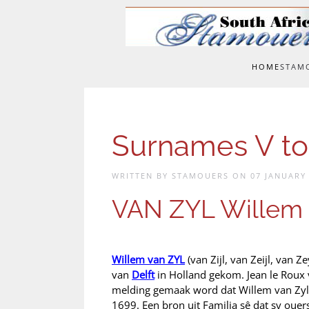
Skip to main content
HOME
STAM
Surnames V to
WRITTEN BY STAMOUERS ON
07 JANUARY
VAN ZYL Willem
Willem van ZYL
(van Zijl, van Zeijl, van Z
van
Delft
in Holland gekom. Jean le Roux 
melding gemaak word dat Willem van Zyl
1699. Een bron uit Familia sê dat sy ouers