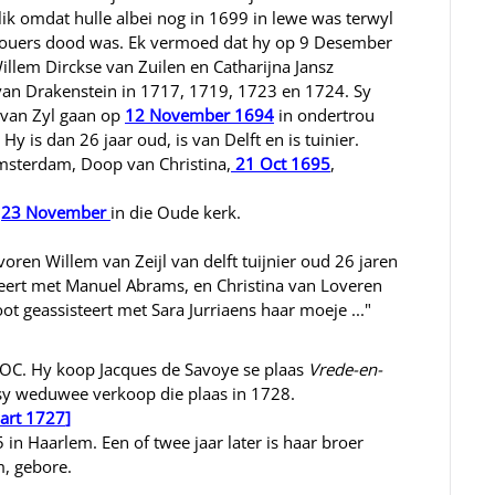
ik omdat hulle albei nog in 1699 in lewe was terwyl
sy ouers dood was. Ek vermoed dat hy op 9 Desember
illem Dirckse van Zuilen en Catharijna Jansz
van Drakenstein in 1717, 1719, 1723 en 1724. Sy
 van Zyl gaan op
12 November 1694
in ondertrou
 is dan 26 jaar oud, is van Delft en is tuinier.
Amsterdam, Doop van Christina,
21 Oct 1695
,
p
23 November
in die Oude kerk.
oren Willem van Zeijl van delft tuijnier oud 26 jaren
teert met Manuel Abrams, en Christina van Loveren
t geassisteert met Sara Jurriaens haar moeje ..."
 VOC. Hy koop Jacques de Savoye se plaas
Vrede-en-
sy weduwee verkoop die plaas in 1728.
art 1727
]
in Haarlem. Een of twee jaar later is haar broer
m, gebore.