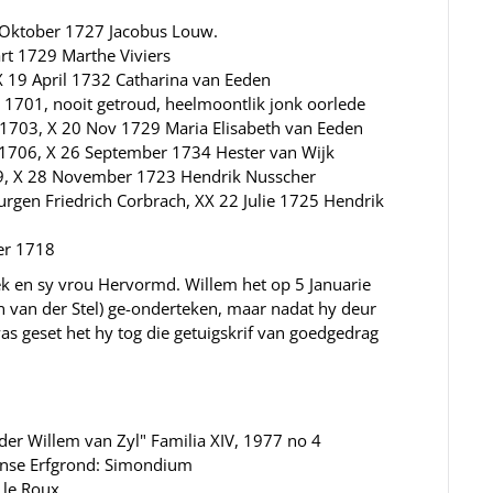
 Oktober 1727 Jacobus Louw.
rt 1729 Marthe Viviers
X 19 April 1732 Catharina van Eeden
701, nooit getroud, heelmoontlik jonk oorlede
703, X 20 Nov 1729 Maria Elisabeth van Eeden
1706, X 26 September 1734 Hester van Wijk
09, X 28 November 1723 Hendrik Nusscher
rgen Friedrich Corbrach, XX 22 Julie 1725 Hendrik
er 1718
ek en sy vrou Hervormd. Willem het op 5 Januarie
 van der Stel) ge-onderteken, maar nadat hy deur
as geset het hy tog die getuigskrif van goedgedrag
er Willem van Zyl" Familia XIV, 1977 no 4
inse Erfgrond: Simondium
 le Roux.