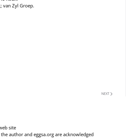
; van Zyl Groep.
NEXT
web site
f the author and eggsa.org are acknowledged