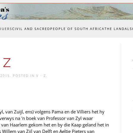
OUERS
CIVIL AND SACRED
PEOPLE OF SOUTH AFRICA
THE LAND
ALS
 Z
 2015
. POSTED IN
V - Z
.
eyl, van Zuijl, ens) volgens Pama en de Villiers het hy
verwys na 'n boek van Professor van Zyl waar
 van Haarlem gekom het en by die Kaap geland het in
 Willem van Zijl van Delft en Aeltje Pieters van