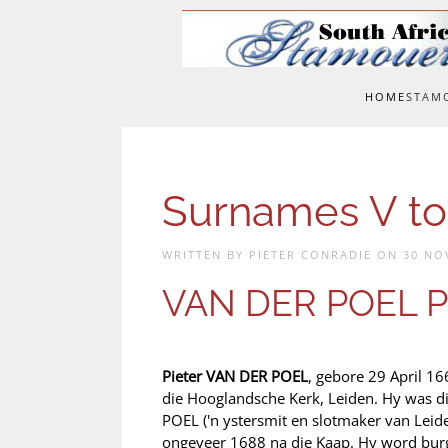
Skip to main content
HOME
STAM
Surnames V to
WRITTEN BY PIETER CONRADIE ON
30 NO
VAN DER POEL Pi
Pieter VAN DER POEL
, gebore 29 April 16
die Hooglandsche Kerk, Leiden. Hy was d
POEL ('n ystersmit en slotmaker van Lei
ongeveer 1688 na die Kaap. Hy word burg