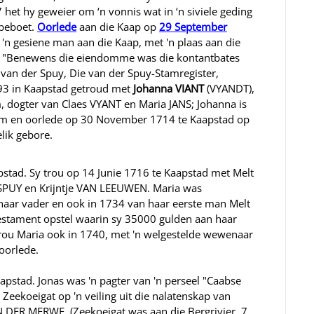
 het hy geweier om ‘n vonnis wat in ‘n siviele geding
 beboet.
Oorlede
aan die Kaap op
29 September
 'n gesiene man aan die Kaap, met 'n plaas aan die
d"; "Benewens die eiendomme was die kontantbates
 van der Spuy, Die van der Spuy-Stamregister,
693 in Kaapstad getroud met
Johanna VIANT
(VYANDT),
dogter van Claes VYANT en Maria JANS; Johanna is
am en oorlede op 30 November 1714 te Kaapstad op
elik gebore.
stad. Sy trou op 14 Junie 1716 te Kaapstad met Melt
SPUY en Krijntje VAN LEEUWEN. Maria was
n haar vader en ook in 1734 van haar eerste man Melt
testament opstel waarin sy 35000 gulden aan haar
trou Maria ook in 1740, met 'n welgestelde wewenaar
oorlede.
pstad. Jonas was 'n pagter van 'n perseel "Caabse
Zeekoeigat op 'n veiling uit die nalatenskap van
 DER MERWE. (Zeekoeigat was aan die Bergrivier, 7