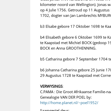
kilometer noord van Wellington). Jonas w
op 4 Julie 1756. Getroud op 11 August
1702, dogter van Jan Lambrechts MYBU
b3 Elsabe gebore 17 Oktober 1698 te Kaa
b4 Elisabeth gebore 6 Oktober 1699 te Ka
te Kaapstad met Michiel BOCK (gedoop 19
BOCK en Anna GROOTHENNING.
b5 Catharina gebore 7 September 1704 te
b6 Johanna Catharina gebore 25 Junie 17
29 Augustus 1728 te Kaapstad met Corne
VERWYSINGS
:
C.PAMA : Die Groot Afrikaanse Familie-n
Genealogie VAN DER POEL by:
http://home.planet.nl/~poel1952/
Saamgestel deur: