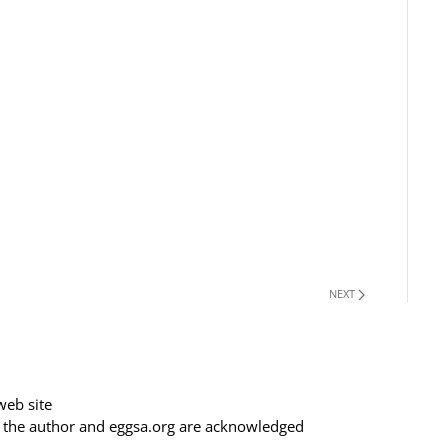
NEXT
web site
f the author and eggsa.org are acknowledged