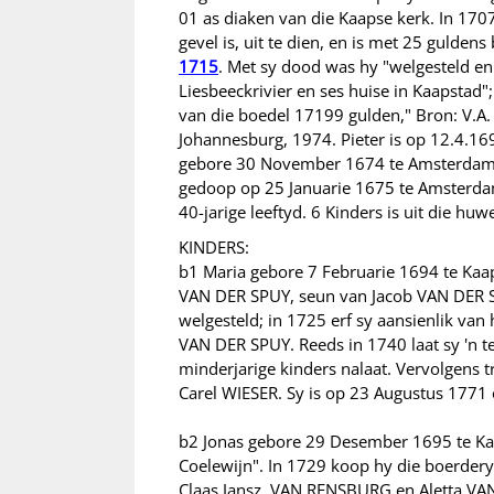
01 as diaken van die Kaapse kerk. In 1707
gevel is, uit te dien, en is met 25 guldens
1715
. Met sy dood was hy "welgesteld en
Liesbeeckrivier en ses huise in Kaapsta
van die boedel 17199 gulden," Bron: V.A.
Johannesburg, 1974. Pieter is op 12.4.1
gebore 30 November 1674 te Amsterdam, 
gedoop op 25 Januarie 1675 te Amsterd
40-jarige leeftyd. 6 Kinders is uit die huw
KINDERS:
b1 Maria gebore 7 Februarie 1694 te Kaap
VAN DER SPUY, seun van Jacob VAN DER 
welgesteld; in 1725 erf sy aansienlik va
VAN DER SPUY. Reeds in 1740 laat sy 'n 
minderjarige kinders nalaat. Vervolgens 
Carel WIESER. Sy is op 23 Augustus 1771 
b2 Jonas gebore 29 Desember 1695 te Kaa
Coelewijn". In 1729 koop hy die boerdery 
Claas Jansz. VAN RENSBURG en Aletta VAN