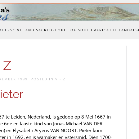
OUERS
CIVIL AND SACRED
PEOPLE OF SOUTH AFRICA
THE LAND
ALS
 Z
VEMBER 1999
. POSTED IN
V - Z
.
eter
67 te Leiden, Nederland, is gedoop op 8 Mei 1667 in
ie 6de en laaste kind van Jonas Michael VAN DER
den) en Elysabeth Aryens VAN NOORT. Pieter kom
er in 1692, en is wamaker en ystersmid. Dien 1700-