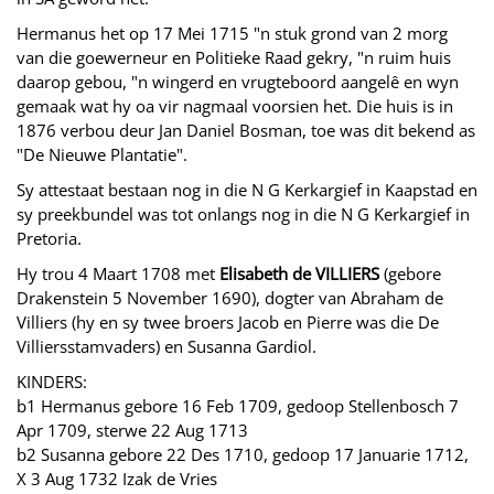
Hermanus het op 17 Mei 1715 "n stuk grond van 2 morg
van die goewerneur en Politieke Raad gekry, "n ruim huis
daarop gebou, "n wingerd en vrugteboord aangelê en wyn
gemaak wat hy oa vir nagmaal voorsien het. Die huis is in
1876 verbou deur Jan Daniel Bosman, toe was dit bekend as
"De Nieuwe Plantatie".
Sy attestaat bestaan nog in die N G Kerkargief in Kaapstad en
sy preekbundel was tot onlangs nog in die N G Kerkargief in
Pretoria.
Hy trou 4 Maart 1708 met
Elisabeth de VILLIERS
(gebore
Drakenstein 5 November 1690), dogter van Abraham de
Villiers (hy en sy twee broers Jacob en Pierre was die De
Villiersstamvaders) en Susanna Gardiol.
KINDERS:
b1 Hermanus gebore 16 Feb 1709, gedoop Stellenbosch 7
Apr 1709, sterwe 22 Aug 1713
b2 Susanna gebore 22 Des 1710, gedoop 17 Januarie 1712,
X 3 Aug 1732 Izak de Vries