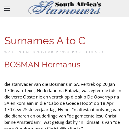
Skip to main content
Surnames A to C
WRITTEN ON
30 NOVEMBER 1999
. POSTED IN
A - C
.
BOSMAN Hermanus
die stamvader van die Bosmans in SA, vertrek op 20 Jan
1706 van Texel, Nederland na Batavia, was egter nie tuis in
die verre Ooste nie en vertrek op die skip De Ooverryp na
SA en kom aan in die "Cabo de Goede Hoop" op 18 Apr
1707, sy 25ste verjaardag. Hy het "n attestaat ontvang van
die dienaren en ouderlinge van "de gemeente Jesu Christi
binne Amsterdam", wat getuig dat hy "n lidmaat is van "de
ware Gereformeerde Christelijke Kerke".