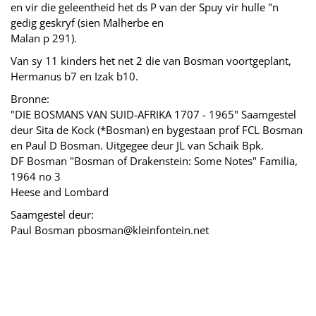
en vir die geleentheid het ds P van der Spuy vir hulle "n
gedig geskryf (sien Malherbe en
Malan p 291).
Van sy 11 kinders het net 2 die van Bosman voortgeplant,
Hermanus b7 en Izak b10.
Bronne:
"DIE BOSMANS VAN SUID-AFRIKA 1707 - 1965" Saamgestel
deur Sita de Kock (*Bosman) en bygestaan prof FCL Bosman
en Paul D Bosman. Uitgegee deur JL van Schaik Bpk.
DF Bosman "Bosman of Drakenstein: Some Notes" Familia,
1964 no 3
Heese and Lombard
Saamgestel deur:
Paul Bosman pbosman@kleinfontein.net