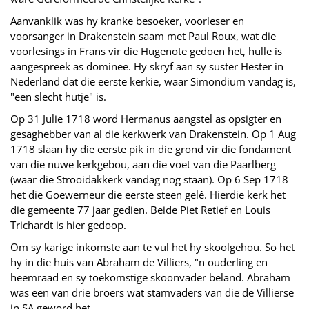
Aanvanklik was hy kranke besoeker, voorleser en
voorsanger in Drakenstein saam met Paul Roux, wat die
voorlesings in Frans vir die Hugenote gedoen het, hulle is
aangespreek as dominee. Hy skryf aan sy suster Hester in
Nederland dat die eerste kerkie, waar Simondium vandag is,
"een slecht hutje" is.
Op 31 Julie 1718 word Hermanus aangstel as opsigter en
gesaghebber van al die kerkwerk van Drakenstein. Op 1 Aug
1718 slaan hy die eerste pik in die grond vir die fondament
van die nuwe kerkgebou, aan die voet van die Paarlberg
(waar die Strooidakkerk vandag nog staan). Op 6 Sep 1718
het die Goewerneur die eerste steen gelê. Hierdie kerk het
die gemeente 77 jaar gedien. Beide Piet Retief en Louis
Trichardt is hier gedoop.
Om sy karige inkomste aan te vul het hy skoolgehou. So het
hy in die huis van Abraham de Villiers, "n ouderling en
heemraad en sy toekomstige skoonvader beland. Abraham
was een van drie broers wat stamvaders van die de Villierse
in SA geword het.