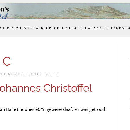
OUERS
CIVIL AND SACRED
PEOPLE OF SOUTH AFRICA
THE LAND
ALS
 C
ANUARY 2015
. POSTED IN
A - C
.
annes Christoffel
n Balie (Indonesië), "n gewese slaaf, en was getroud