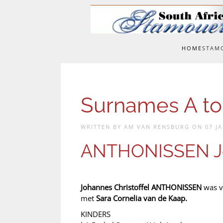
Skip to main content
HOME
STAM
Surnames A to
WRITTEN BY AM VAN RENSBURG ON
07 J
ANTHONISSEN Joh
Johannes Christoffel ANTHONISSEN
was va
met
Sara Cornelia van de Kaap.
KINDERS